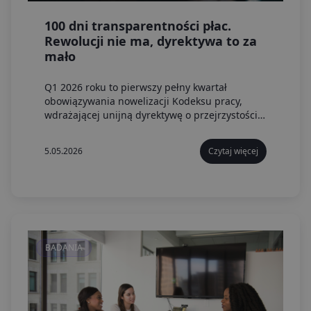
100 dni transparentności płac.
Rewolucji nie ma, dyrektywa to za
mało
Q1 2026 roku to pierwszy pełny kwartał
obowiązywania nowelizacji Kodeksu pracy,
wdrażającej unijną dyrektywę o przejrzystości
wynagrodzeń. Ponad sto dni po wejściu w życie
przepisów dane portali justjoin.it i rocketjobs.pl
5.05.2026
Czytaj więcej
nie pokazują przełomu.
BADANIA