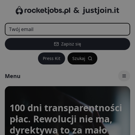
Zapisz się
Press Kit
Szukaj
Menu
Outsourcing IT bije
rekordy popytu, ale
rynek talentów nie