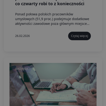
co czwarty robi to z konieczności
Ponad połowa polskich pracowników
umysłowych (51,9 proc.) podejmuje dodatkowe
aktywności zawodowe poza głównym miejscem
zatrudnienia. Niemal co trzeci (28,6 proc.)
przyznaje, że nie jest w stanie utrzymać się z
26.02.2026
Czytaj więcej
jednego źródła dochodu.
BADANIA