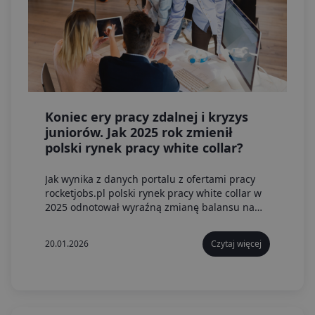
Koniec ery pracy zdalnej i kryzys
juniorów. Jak 2025 rok zmienił
polski rynek pracy white collar?
Jak wynika z danych portalu z ofertami pracy
rocketjobs.pl polski rynek pracy white collar w
2025 odnotował wyraźną zmianę balansu na
rzecz pracodawców. Praca w pełni zdalna,
oferowana w tylko 9 proc. ofert, niemal
20.01.2026
Czytaj więcej
zniknęła, a juniorzy stanęli w obliczu
największego kryzysu zatrudnienia od lat.