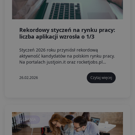
Rekordowy styczeń na rynku pracy:
liczba aplikacji wzrosła o 1/3
Styczeń 2026 roku przyniósł rekordową
aktywność kandydatów na polskim rynku pracy.
Na portalach justjoin.it oraz rocketjobs.pl
odnotowano historycznie najwięcej aplikacji – o
30 proc. więcej niż w analogicznym okresie
26.02.2026
Czytaj więcej
ubiegłego roku.
BADANIA