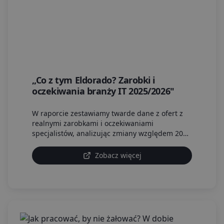
„Co z tym Eldorado? Zarobki i
oczekiwania branży IT 2025/2026"
W raporcie zestawiamy twarde dane z ofert z
realnymi zarobkami i oczekiwaniami
specjalistów, analizując zmiany względem 2024
roku. To nie tylko liczby - to także głos
ekspertów, opinie społeczności i konkretne
Zobacz więcej
wskazówki dla 24 kluczowych technologii.