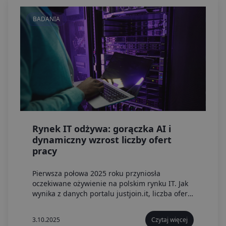
BADANIA
Rynek IT odżywa: gorączka AI i
dynamiczny wzrost liczby ofert
pracy
Pierwsza połowa 2025 roku przyniosła
oczekiwane ożywienie na polskim rynku IT. Jak
wynika z danych portalu justjoin.it, liczba ofert
pracy wzrosła aż o 68 proc. względem
analogicznego okresu w roku poprzednim.
3.10.2025
Czytaj więcej
Największym zainteresowaniem pracodawców