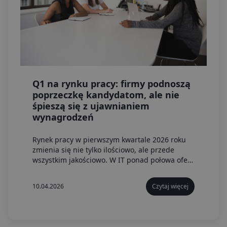
Q1 na rynku pracy: firmy podnoszą
poprzeczkę kandydatom, ale nie
śpieszą się z ujawnianiem
wynagrodzeń
Rynek pracy w pierwszym kwartale 2026 roku
zmienia się nie tylko ilościowo, ale przede
wszystkim jakościowo. W IT ponad połowa ofert
kierowana jest już do seniorów, a praca
hybrydowa i zdalna stanowią łącznie 92 proc.
10.04.2026
Czytaj więcej
ogłoszeń – elastyczność pozostaje warunkiem
wejścia do gry o talenty.