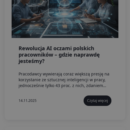
Rewolucja AI oczami polskich
pracowników – gdzie naprawdę
jesteśmy?
Pracodawcy wywierają coraz większą presję na
korzystanie ze sztucznej inteligencji w pracy,
jednocześnie tylko 43 proc. z nich, zdaniem
pracowników, oferuje zaawansowane narzędzia
AI i mniej niż co drugi zapewnił zatrudnionym
14.11.2025
Czytaj więcej
szkolenie w tym obszarze...