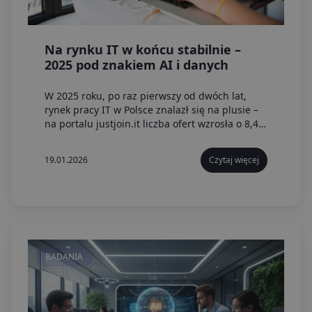
Na rynku IT w końcu stabilnie –
2025 pod znakiem AI i danych
W 2025 roku, po raz pierwszy od dwóch lat,
rynek pracy IT w Polsce znalazł się na plusie –
na portalu justjoin.it liczba ofert wzrosła o 8,42
proc. r/r osiągając poziom 110 996 ogłoszeń.
19.01.2026
Czytaj więcej
BADANIA