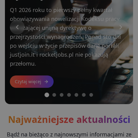
nadąża
Sektor outsourcingu IT w Polsce odnotował
w 2025 roku 122-procentowy wzrost liczby
opublikowanych ofert pracy względem roku
poprzedniego i rekordowy popyt w
pierwszym kwartale 2026 roku.
Czytaj więcej
Najważniejsze aktualności
Bądź na bieżąco z najnowszymi informacjami ze